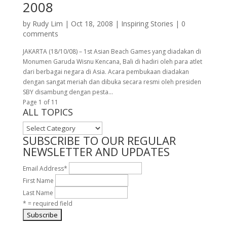
2008
by
Rudy Lim
|
Oct 18, 2008
|
Inspiring Stories
|
0
comments
JAKARTA (18/10/08) – 1st Asian Beach Games yang diadakan di
Monumen Garuda Wisnu Kencana, Bali di hadiri oleh para atlet
dari berbagai negara di Asia. Acara pembukaan diadakan
dengan sangat meriah dan dibuka secara resmi oleh presiden
SBY disambung dengan pesta...
Page 1 of 1
1
ALL TOPICS
ALL
TOPICS
SUBSCRIBE TO OUR REGULAR
NEWSLETTER AND UPDATES
Email Address
*
First Name
Last Name
* = required field