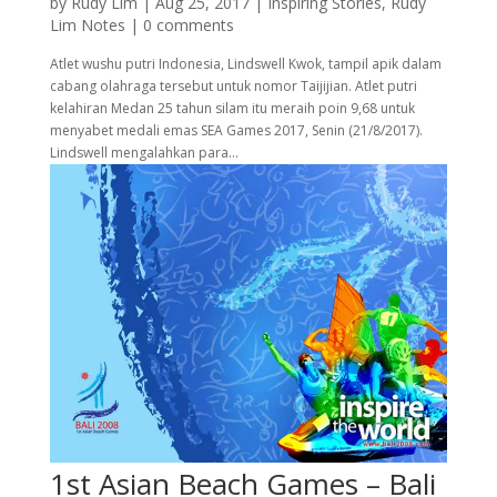
by
Rudy Lim
|
Aug 25, 2017
|
Inspiring Stories
,
Rudy
Lim Notes
|
0 comments
Atlet wushu putri Indonesia, Lindswell Kwok, tampil apik dalam
cabang olahraga tersebut untuk nomor Taijijian. Atlet putri
kelahiran Medan 25 tahun silam itu meraih poin 9,68 untuk
menyabet medali emas SEA Games 2017, Senin (21/8/2017).
Lindswell mengalahkan para...
1st Asian Beach Games – Bali