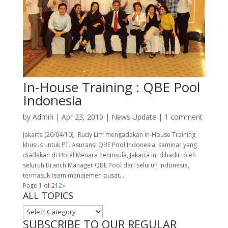
In-House Training : QBE Pool
Indonesia
by
Admin
|
Apr 23, 2010
|
News Update
|
1 comment
Jakarta (20/04/10), Rudy Lim mengadakan In-House Training
khusus untuk PT. Asuransi QBE Pool Indonesia, seminar yang
diadakan di Hotel Menara Peninsula, Jakarta ini dihadiri oleh
seluruh Branch Manager QBE Pool dari seluruh Indonesia,
termasuk team manajemen pusat....
Page 1 of 2
1
2
»
ALL TOPICS
ALL
TOPICS
SUBSCRIBE TO OUR REGULAR