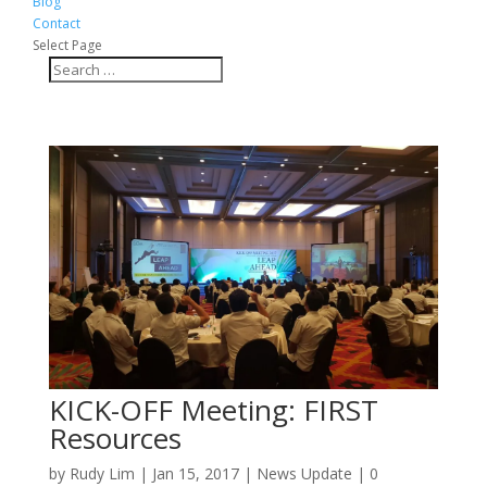
Blog
Contact
Select Page
KICK-OFF Meeting: FIRST
Resources
by
Rudy Lim
|
Jan 15, 2017
|
News Update
|
0