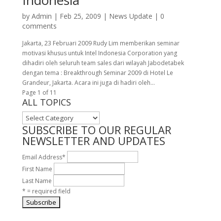
by
Admin
|
Feb 25, 2009
|
News Update
|
0
comments
Jakarta, 23 Februari 2009 Rudy Lim memberikan seminar
motivasi khusus untuk Intel Indonesia Corporation yang
dihadiri oleh seluruh team sales dari wilayah Jabodetabek
dengan tema : Breakthrough Seminar 2009 di Hotel Le
Grandeur, Jakarta. Acara ini juga di hadiri oleh...
Page 1 of 1
1
ALL TOPICS
ALL
TOPICS
SUBSCRIBE TO OUR REGULAR
NEWSLETTER AND UPDATES
Email Address
*
First Name
Last Name
* = required field