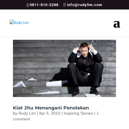
0811-810-2288
info@rudylim.com
Kiat Jitu Menangani Penolakan
by
Rudy Lim
|
Apr 5, 2010
|
Inspiring Stories
|
1
comment