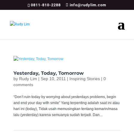
0811-810-2288
info@rudylim.com
Yesterday, Today, Tomorrow
by
Rudy Lim
|
Sep 10, 2011
|
Inspiring Stories
|
0
comments
“Don’t ruin today by worrying about yesterdays problems, begin
and end your day with smile” Yang terpenting adalah saat ini atau
hari ini (today), Tidak usah memusingkan tentang kemarin/masa
lalu (yesterday) karena semuanya sudah terjadi. Dan...