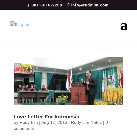
0811-810-2288
info@rudylim.com
Love Letter For Indonesia
by
Rudy Lim
|
Aug 17, 2013
|
Rudy Lim Notes
|
0
comments