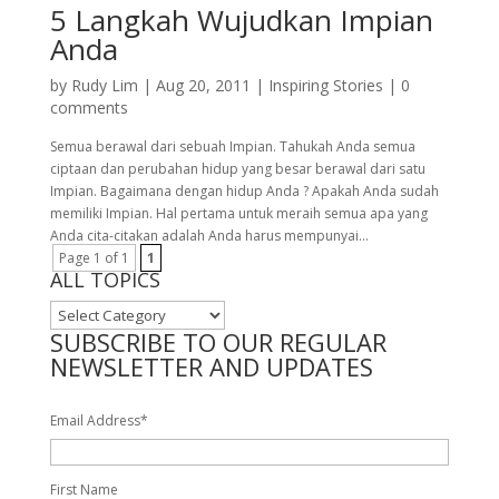
5 Langkah Wujudkan Impian
Anda
by
Rudy Lim
|
Aug 20, 2011
|
Inspiring Stories
|
0
comments
Semua berawal dari sebuah Impian. Tahukah Anda semua
ciptaan dan perubahan hidup yang besar berawal dari satu
Impian. Bagaimana dengan hidup Anda ? Apakah Anda sudah
memiliki Impian. Hal pertama untuk meraih semua apa yang
Anda cita-citakan adalah Anda harus mempunyai...
Page 1 of 1
1
ALL TOPICS
ALL
TOPICS
SUBSCRIBE TO OUR REGULAR
NEWSLETTER AND UPDATES
Email Address
*
First Name