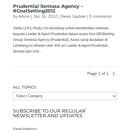
Prudential Sentosa Agency –
#GoalSetting2012
by
Admin
|
Jan 16, 2012
|
News Update
|
0 comments
Sabtu (14/1) Rudy Lim diundang untuk memberikan motivasi
kepada Leader & Agent Prudential dalam acara Kick Off Meeting
Group Sentosa Agency (Prudential), Acara yang diadakan di
Lembang ini dihadiri oleh 400.an Leader & Agent Prudential,
dimulai dari Unit...
Page 1 of 1
1
ALL TOPICS
ALL
TOPICS
SUBSCRIBE TO OUR REGULAR
NEWSLETTER AND UPDATES
Email Address
*