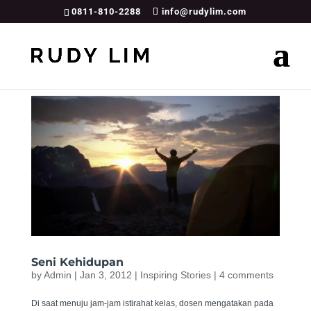
0811-810-2288
info@rudylim.com
Seni Kehidupan
by
Admin
|
Jan 3, 2012
|
Inspiring Stories
|
4 comments
Di saat menuju jam-jam istirahat kelas, dosen mengatakan pada