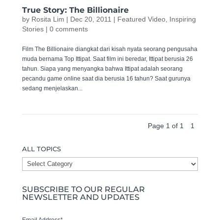
True Story: The Billionaire
by
Rosita Lim
|
Dec 20, 2011
|
Featured Video
,
Inspiring
Stories
|
0 comments
Film The Billionaire diangkat dari kisah nyata seorang pengusaha
muda bernama Top Ittipat. Saat film ini beredar, Ittipat berusia 26
tahun. Siapa yang menyangka bahwa Ittipat adalah seorang
pecandu game online saat dia berusia 16 tahun? Saat gurunya
sedang menjelaskan...
Page 1 of 1
1
ALL TOPICS
ALL
TOPICS
SUBSCRIBE TO OUR REGULAR
NEWSLETTER AND UPDATES
Email Address
*