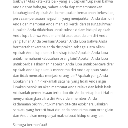
baiknya? Atas kata-kata baik yang ia ucapkan? Lupakan bahwa
Anda dapat bahagia, bahwa Anda dapat membiasakan
kebahagiaan? Apakah Anda melupakan kemarahan, kekesalan,
perasaan-perasaan negatif ini yang menjauhkan Anda dari diri
Anda dan membuat Anda menjadi kerdil dari sesungguhnya?
Lupakah Anda dilahirkan untuk sukses dalam hidup? Apakah
Anda lupa bahwa Anda memiliki aset-aset dalam diri Anda
yang Tuhan Anda berikan? Apakah Anda lupa bahwa Anda
bermartabat karena anda diciptakan sebagai Citra Allah?
Apakah Anda lupa untuk bersikap tulus? Apakah Anda lupa
untuk memahami kebutuhan orang lain? Apakah Anda lupa
untuk berbelaskasihan ? apakah Anda lupa untuk percaya diri?
Apakah Anda lupa untuk menerima diri Anda apapun Anda
dan tidak mencoba menjadi orang lain? Apakah yang Anda
lupakan hari ini? Pikirkanlah satu hal yang tidak Anda ingin
lupakan besok. Ini akan membuat Anda relaks dan lebih baik.
Adakanlah pemeriksaan terhadap diri Anda setiap hari. Hal ini
menyumbangkan citra diri Anda dan memberi Anda
kedamaian pikirin untuk meraih cita-cita esok hari. Lakukan
sesuatu yang berarti buat diri anda sendiri maupun orang lain
dan Anda akan menpunyai makna buat hidup orang lain.
Semoga bermanfaat!