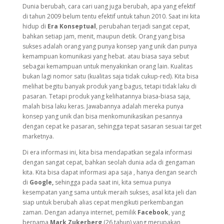
Dunia berubah, cara cari uang juga berubah, apa yang efektif
di tahun 2009 belum tentu efektif untuk tahun 2010. Saat ini kita
hidup di
Era Konseptual
, perubahan terjadi sangat cepat,
bahkan setiap jam, menit, maupun detik. Orang yang bisa
sukses adalah orang yang punya konsep yang unik dan punya
kemampuan komunikasi yang hebat. atau biasa saya sebut
sebagai kemampuan untuk menyakinkan orang lain. Kualitas
bukan lagi nomor satu (kualitas saja tidak cukup-red). Kita bisa
melihat begitu banyak produk yang bagus, tetapi tidak laku di
pasaran. Tetapi produk yang kelihatannya biasa-biasa saja,
malah bisa laku keras. Jawabannya adalah mereka punya
konsep yang unik dan bisa menkomunikasikan pesannya
dengan cepat ke pasaran, sehingga tepat sasaran sesuai target
marketnya.
Di era informasi ini, kita bisa mendapatkan segala informasi
dengan sangat cepat, bahkan seolah dunia ada di gengaman
kita. Kita bisa dapat informasi apa saja , hanya dengan search
di
Google,
sehingga pada saat ini, kita semua punya
kesempatan yang sama untuk meraih sukses, asal kita jeli dan
siap untuk berubah alias cepat mengikuti perkembangan
zaman. Dengan adanya internet, pemilik
Facebook
, yang
bernama
Mark Zukerberg
(26 tahun) yang merupakan