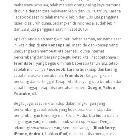
mahasiswa
drop out
, telah menjadi orang paling kaya termuda
di dunia dengan total kekayaan lebih dari Rp. 10 triliun. Karena
Facebook saat ini telah memiliki lebih dari 500 juta pengguna
(user) diseluruh dunia. Sedangkan di Indonesia, sudah lebih
dari 28,8 juta pengguna saat ini (Sept 2010).
Apakah Anda siap mengikuti perubahan zaman, terutama saat
ini kita hidup di
era Konseptual
, ingat ide dan konsep yang
unik yang akan membuat kita berhasil, dunia internet
berkembang dan bersaing begitu ketat, kita lihat contohnya :
Friendster
, yang begitu diminati beberapa tahun lalu, tetapi
setelah munculnya
Facebook
, karena tidak siap dan kurang
cepat melakukan perubahan,
Friendster
langsung kalah
bersaing dan tertinggal. Tetapi kita lihat yang siap berubah dan
cepat tanggap tetap bisa bertahan seperti
Google
,
Yahoo
,
Youtube
, dll.
Begitu juga, saat ini kita hidup dalam lingkungan yang
berkembang cepat sekali, yang tidak bisa kita hindari dari
perkembangan teknologi dan Social Media, kita hidup dalam
lingkungan yang menuntut untuk selalu
up-to-date
. Dengan
teknologi
smartphones
yang semakin canggih (
BlackBerry
,
iPhone
,
Androit
, bahkan
iPad
) maka kita bisa mengakses