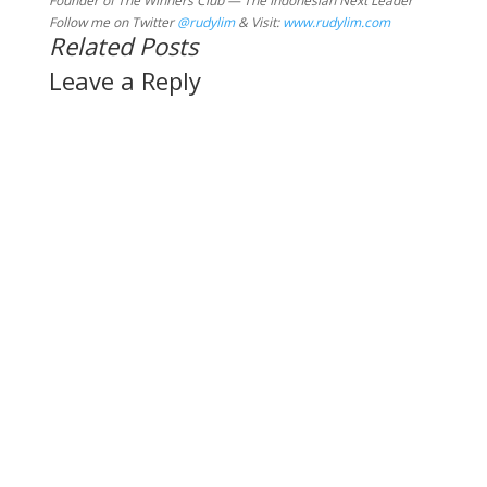
Founder of The Winners Club — The Indonesian Next Leader
Follow me on Twitter
@rudylim
& Visit:
www.rudylim.com
Related Posts
Leave a Reply