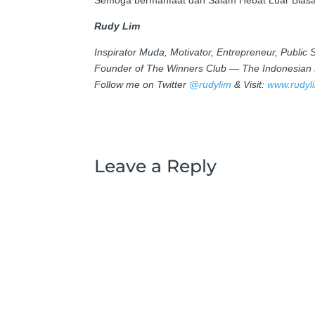
Semoga bermanfaat dan Salam Hebat Luar Biasa
Rudy Lim
Inspirator Muda, Motivator, Entrepreneur, Public
Founder of The Winners Club — The Indonesian
Follow me on Twitter
@rudylim
& Visit:
www.rudyl
Leave a Reply