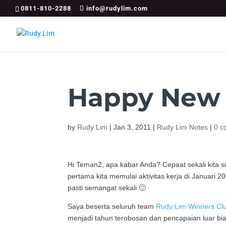
0811-810-2288
info@rudylim.com
Happy New 
by
Rudy Lim
|
Jan 3, 2011
|
Rudy Lim Notes
|
0 c
Hi Teman2, apa kabar Anda? Cepaat sekali kita su
pertama kita memulai aktivitas kerja di Januari 
pasti semangat sekali 🙂
Saya beserta seluruh team
Rudy Lim Winners Cl
menjadi tahun terobosan dan pencapaian luar bia