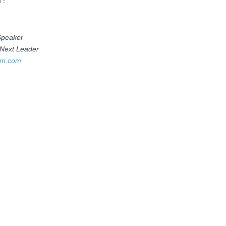
 !
 Speaker
 Next Leader
im.com