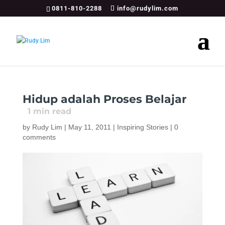
0811-810-2288
info@rudylim.com
Hidup adalah Proses Belajar
1
min read
by
Rudy Lim
|
May 11, 2011
|
Inspiring Stories
|
0
comments