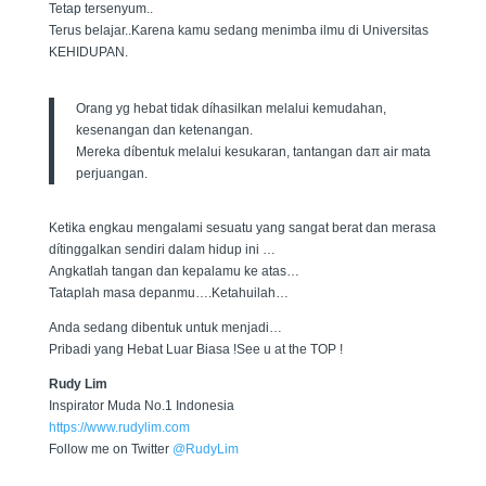
Tetap tersenyum..
Terus belajar..Karena kamu sedang menimba ilmu di Universitas
KEHIDUPAN.
Orang yg hebat tidak díhasilkan melalui kemudahan,
kesenangan dan ketenangan.
Mereka díbentuk melalui kesukaran, tantangan daπ air mata
perjuangan.
Ketika engkau mengalami sesuatu yang sangat berat dan merasa
dítinggalkan sendiri dalam hidup ini …
Angkatlah tangan dan kepalamu ke atas…
Tataplah masa depanmu….Ketahuilah…
Anda sedang dibentuk untuk menjadi…
Pribadi yang Hebat Luar Biasa !See u at the TOP !
Rudy Lim
Inspirator Muda No.1 Indonesia
https://www.rudylim.com
Follow me on Twitter
@RudyLim