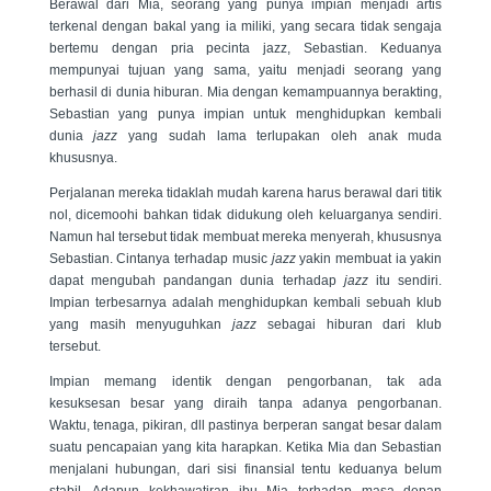
Berawal dari Mia, seorang yang punya impian menjadi artis
terkenal dengan bakal yang ia miliki, yang secara tidak sengaja
bertemu dengan pria pecinta jazz, Sebastian. Keduanya
mempunyai tujuan yang sama, yaitu menjadi seorang yang
berhasil di dunia hiburan. Mia dengan kemampuannya berakting,
Sebastian yang punya impian untuk menghidupkan kembali
dunia
jazz
yang sudah lama terlupakan oleh anak muda
khususnya.
Perjalanan mereka tidaklah mudah karena harus berawal dari titik
nol, dicemoohi bahkan tidak didukung oleh keluarganya sendiri.
Namun hal tersebut tidak membuat mereka menyerah, khususnya
Sebastian. Cintanya terhadap music
jazz
yakin membuat ia yakin
dapat mengubah pandangan dunia terhadap
jazz
itu sendiri.
Impian terbesarnya adalah menghidupkan kembali sebuah klub
yang masih menyuguhkan
jazz
sebagai hiburan dari klub
tersebut.
Impian memang identik dengan pengorbanan, tak ada
kesuksesan besar yang diraih tanpa adanya pengorbanan.
Waktu, tenaga, pikiran, dll pastinya berperan sangat besar dalam
suatu pencapaian yang kita harapkan. Ketika Mia dan Sebastian
menjalani hubungan, dari sisi finansial tentu keduanya belum