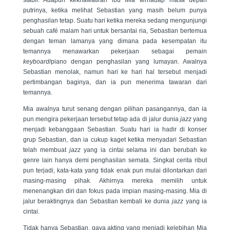
stabil. Adapun kekhawatiran ibu Mia terhadap masa depan
putrinya, ketika melihat Sebastian yang masih belum punya
penghasilan tetap. Suatu hari ketika mereka sedang mengunjungi
sebuah café malam hari untuk bersantai ria, Sebastian bertemua
dengan teman lamanya yang dimana pada kesempatan itu
temannya menawarkan pekerjaan sebagai pemain
keyboard
/piano dengan penghasilan yang lumayan. Awalnya
Sebastian menolak, namun hari ke hari hal tersebut menjadi
pertimbangan baginya, dan ia pun menerima tawaran dari
temannya.
Mia awalnya turut senang dengan pilihan pasangannya, dan ia
pun mengira pekerjaan tersebut tetap ada di jalur dunia
jazz
yang
menjadi kebanggaan Sebastian. Suatu hari ia hadir di konser
grup Sebastian, dan ia cukup kaget ketika menyadari Sebastian
telah membuat
jazz
yang ia cintai selama ini dan berubah ke
genre lain hanya demi penghasilan semata. Singkat cerita ribut
pun terjadi, kata-kata yang tidak enak pun mulai dilontarkan dari
masing-masing pihak. Akhirnya mereka memilih untuk
menenangkan diri dan fokus pada impian masing-masing. Mia di
jalur beraktingnya dan Sebastian kembali ke dunia
jazz
yang ia
cintai.
Tidak hanya Sebastian, gaya akting yang menjadi kelebihan Mia