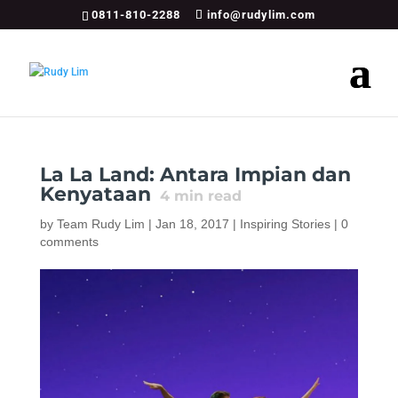
0811-810-2288
info@rudylim.com
La La Land: Antara Impian dan
Kenyataan
4
min read
by
Team Rudy Lim
|
Jan 18, 2017
|
Inspiring Stories
|
0
comments