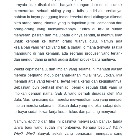
ternyata tidak disukai oleh banyak kalangan. Ia mencoba untuk
memerankan sebuah akting yang ia tulis sendiri alur ceritanya,
bahkan ia bayar panggung teater tersebut demi aktingnya dikenal
oleh orang-orang. Namun yang ia dapatkan justru cemoohan dari
orang-orang yang menyaksikannya. Ketika di titik ia sudah
menyerah, pasrah dan malu pada dirinya sendiri, ia memutuskan
untuk kembali ke rumah orang tuanya dulu. Namun ada
keajaiban yang terjadi yang tak ia sadari, dimana ternyata saat ia
manggung di hari kemarin, ada seorang produser yang tertarik
dan mengundang ia untuk audisi dalam proyek baru nantinya.
Waktu cepat berlalu, dan impian yang selama ini menjadi alasan
mereka berjuang hidup perlahan-lahan mulai terwujudkan. Mia
menjadi artis yang terkenal lewat kerja keras dan kegigihannya,
Sebastian pun berhasil menjadi pemilik sebuah klub yang ia
impikan dengan nama, SEB’S, yang pernah digagas oleh Mia
dulu. Masing-masing dari mereka mewujudkan apa yang menjadi
impian mereka selama ini. Susah duka yang mereka hadapi dulu,
terbayar sudah lewat kerja keras, fokus dan pantang menyerah.
Namun,
ending
dari film ini pastinya menyisakan banyak tanda
tanya bagi yang sudah menontonnya. Kenapa begitu?
Why?
Why? Why?
Banyak sekali yang penasaran mengapa sang