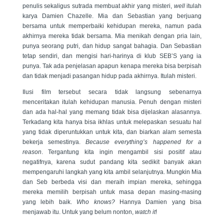
penulis sekaligus sutrada membuat akhir yang misteri,
well
itulah
karya Damien Chazelle. Mia dan Sebastian yang berjuang
bersama untuk memperbaiki kehidupan mereka, namun pada
akhirnya mereka tidak bersama. Mia menikah dengan pria lain,
punya seorang putri, dan hidup sangat bahagia. Dan Sebastian
tetap sendiri, dan mengisi hari-harinya di klub SEB’S yang ia
punya. Tak ada penjelasan apapun kenapa mereka bisa berpisah
dan tidak menjadi pasangan hidup pada akhirnya. Itulah misteri.
Ilusi film tersebut secara tidak langsung sebenarnya
menceritakan itulah kehidupan manusia. Penuh dengan misteri
dan ada hal-hal yang memang tidak bisa dijelaskan alasannya.
Terkadang kita hanya bisa ikhlas untuk melepaskan sesuatu hal
yang tidak diperuntukkan untuk kita, dan biarkan alam semesta
bekerja semestinya.
Because everything’s happened for a
reason
. Tergantung kita ingin mengambil sisi positif atau
negatifnya, karena sudut pandang kita sedikit banyak akan
mempengaruhi langkah yang kita ambil selanjutnya. Mungkin Mia
dan Seb berbeda visi dan meraih impian mereka, sehingga
mereka memilih berpisah untuk masa depan masing-masing
yang lebih baik.
Who knows?
Hannya Damien yang bisa
menjawab itu. Untuk yang belum nonton,
watch it
!