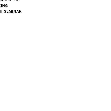
N SKILLS
KING
H SEMINAR