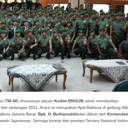
asi
TNI AD
, khususnya satuan
Kodim 0503/JB
untuk memberikan
dan tantangan 2012, Acara ini merupakan Apel Babinsa di gedung Wal
likota Jakarta Barat,
Bpk. H. Burhanuddin
dan diikuti oleh
Komandan
awah Jajarannya. Semoga kinerja dan prestasi Tentara Nasional Indon