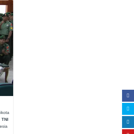
ikota
 TNI
esia