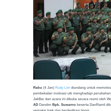
Rabu
(4 Jan)
Rudy Lim
diundang untuk memotiv
pembekalan motivasi utk menghadapi perubahan 
JakBar dan acara ini dibuka secara resmi oleh Wa
AD
Dandim
Bpk. Suwarno
beserta DanRamil dib
semakin baik dan berdedikasi tinggi.