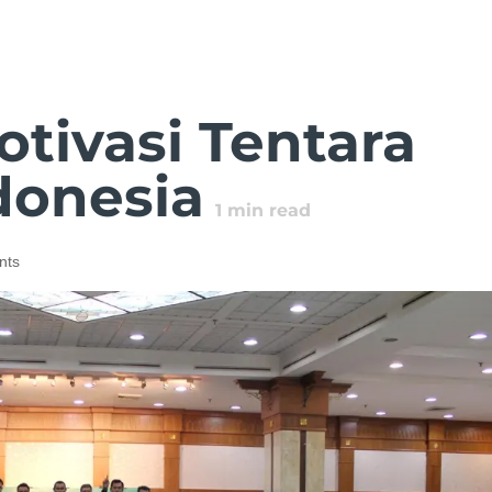
tivasi Tentara
donesia
1
min read
nts