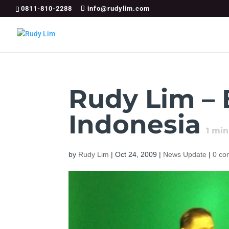
0811-810-2288
info@rudylim.com
Rudy Lim –
Indonesia
1
min
by
Rudy Lim
|
Oct 24, 2009
|
News Update
|
0 co