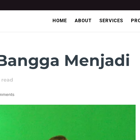
HOME
ABOUT
SERVICES
PR
 Bangga Menjadi
 read
mments