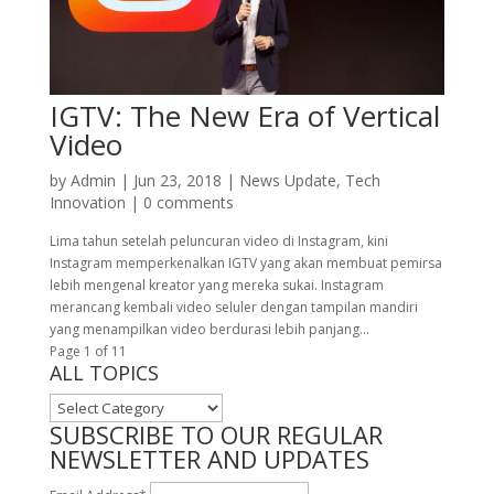
IGTV: The New Era of Vertical
Video
by
Admin
|
Jun 23, 2018
|
News Update
,
Tech
Innovation
|
0 comments
Lima tahun setelah peluncuran video di Instagram, kini
Instagram memperkenalkan IGTV yang akan membuat pemirsa
lebih mengenal kreator yang mereka sukai. Instagram
merancang kembali video seluler dengan tampilan mandiri
yang menampilkan video berdurasi lebih panjang...
Page 1 of 1
1
ALL TOPICS
ALL
TOPICS
SUBSCRIBE TO OUR REGULAR
NEWSLETTER AND UPDATES