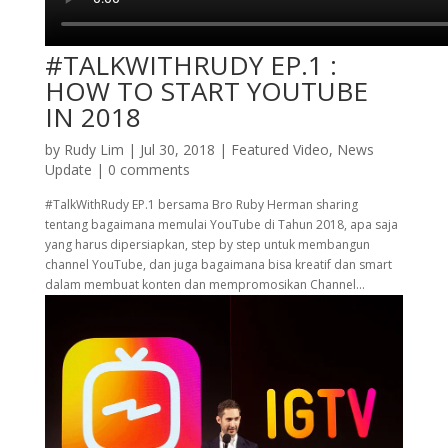
#TALKWITHRUDY EP.1 :
HOW TO START YOUTUBE
IN 2018
by
Rudy Lim
|
Jul 30, 2018
|
Featured Video
,
News
Update
|
0 comments
#TalkWithRudy EP.1 bersama Bro Ruby Herman sharing
tentang bagaimana memulai YouTube di Tahun 2018, apa saja
yang harus dipersiapkan, step by step untuk membangun
channel YouTube, dan juga bagaimana bisa kreatif dan smart
dalam membuat konten dan mempromosikan Channel...