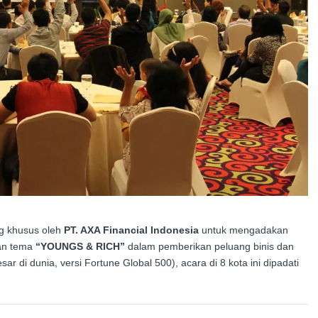
g khusus oleh
PT. AXA Financial Indonesia
untuk
mengadakan
gan tema
“YOUNGS & RICH”
dalam pemberikan peluang binis dan
ar di dunia, versi Fortune Global 500), acara di 8 kota ini dipadati