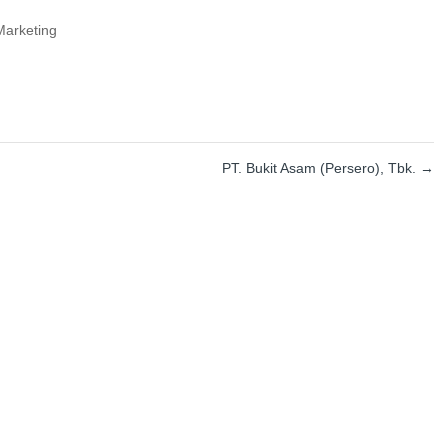
Marketing
PT. Bukit Asam (Persero), Tbk.
→