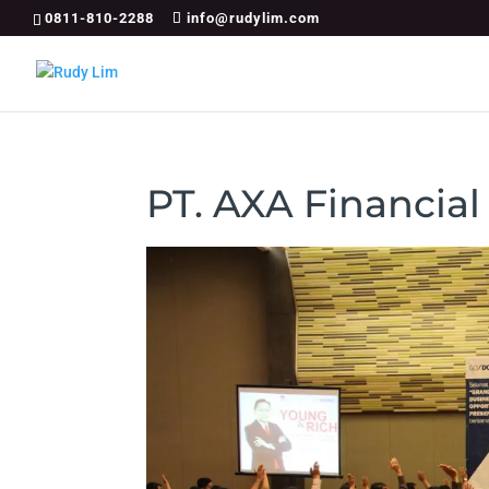
0811-810-2288
info@rudylim.com
PT. AXA Financial