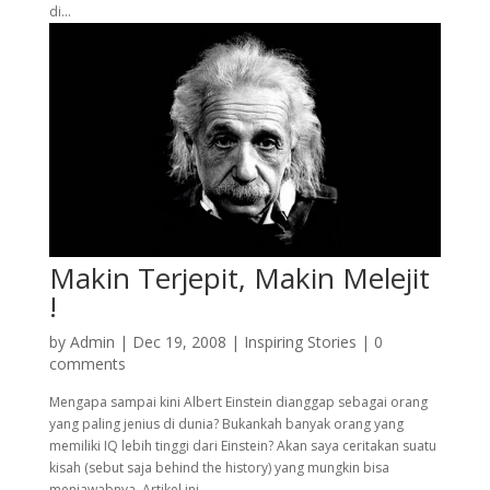
di...
Makin Terjepit, Makin Melejit
!
by
Admin
|
Dec 19, 2008
|
Inspiring Stories
|
0
comments
Mengapa sampai kini Albert Einstein dianggap sebagai orang
yang paling jenius di dunia? Bukankah banyak orang yang
memiliki IQ lebih tinggi dari Einstein? Akan saya ceritakan suatu
kisah (sebut saja behind the history) yang mungkin bisa
menjawabnya. Artikel ini...